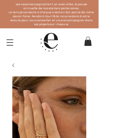
Les vacances approchent, et avec elles, la pause
annuelle de nos ateliers partenaires.
Le temps consacré à chaque création fait partie de notre
savoir-faire. Pendant tout l'été, nous restons à votre
écoute pour vous conseiller et vous accompagner dans
vos projets sur-mesure.