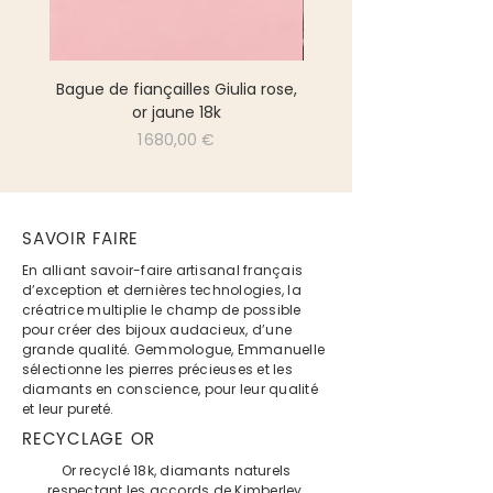
Bague de fiançailles Giulia rose,
Bague Toi & Moi tsavor
or jaune 18k
Prix
1 680,00 €
SAVOIR FAIRE
En alliant savoir-faire artisanal français
d’exception et dernières technologies, la
créatrice multiplie le champ de possible
pour créer des bijoux audacieux, d’une
grande qualité. Gemmologue, Emmanuelle
sélectionne les pierres précieuses et les
diamants en conscience, pour leur qualité
et leur pureté.
RECYCLAGE OR
Or recyclé 18k, diamants naturels
respectant les accords de Kimberley,