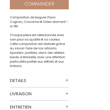
COMMANDER
Composition de bagues Pasio
Cognac, Couronne et Solea diamant –
or 18k
Chaque pierre est sélectionnée avec
soin pour sa qualité et sa couleur.
Cette composition est réalisée grâce
au savoir-faire de nos artisans
bijoutiers-joailliers, dans des ateliers
basés à Marseille, avec une attention
particulière portée aux détails et aux
finitions.
DETAILS
Matière : or jaune 750 millièmes
LIVRAISON
Poids : 1,2 gr (Pasio), 1,2 gr (Couronne) et
1,1 gr (Solea)
Gemmes : Diamant cognac et
Certaines pièces sont disponibles
ENTRETIEN
Diamants DF-VS
immédiatement, n'hésitez pas à nous