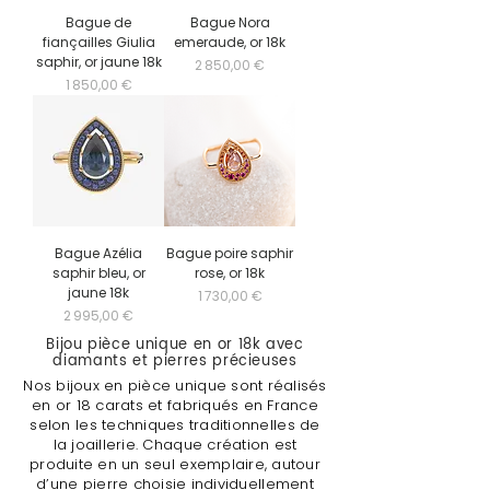
Bague de
Bague Nora
fiançailles Giulia
emeraude, or 18k
saphir, or jaune 18k
Prix
2 850,00 €
Prix
1 850,00 €
Bague Azélia
Bague poire saphir
saphir bleu, or
rose, or 18k
jaune 18k
Prix
1 730,00 €
Prix
2 995,00 €
Bijou pièce unique en or 18k avec
diamants et pierres précieuses
Nos bijoux en pièce unique sont réalisés
en or 18 carats et fabriqués en France
selon les techniques traditionnelles de
la joaillerie. Chaque création est
produite en un seul exemplaire, autour
d’une pierre choisie individuellement