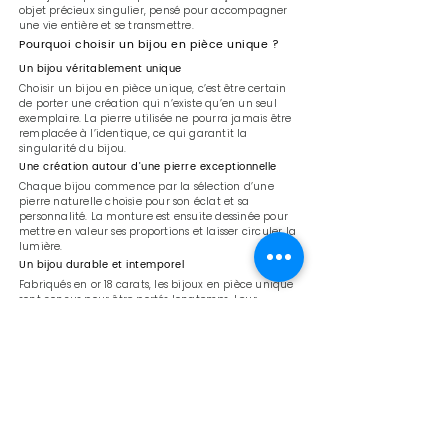
objet précieux singulier, pensé pour accompagner
une vie entière et se transmettre.
Pourquoi choisir un bijou en pièce unique ?
Un bijou véritablement unique
Choisir un bijou en pièce unique, c’est être certain
de porter une création qui n’existe qu’en un seul
exemplaire. La pierre utilisée ne pourra jamais être
remplacée à l’identique, ce qui garantit la
singularité du bijou.
Une création autour d’une pierre exceptionnelle
Chaque bijou commence par la sélection d’une
pierre naturelle choisie pour son éclat et sa
personnalité. La monture est ensuite dessinée pour
mettre en valeur ses proportions et laisser circuler la
lumière.
Un bijou durable et intemporel
Fabriqués en or 18 carats, les bijoux en pièce unique
sont conçus pour être portés longtemps. Leur
esthétique équilibrée et leur fabrication artisanale
en font des bijoux qui traversent les années sans
perdre de leur élégance.
Les bijoux en pièce unique aujourd’hui
Les bijoux en pièce unique séduisent celles et ceux
qui recherchent des créations authentiques et
personnelles. Ils répondent à un désir de singularité
et d’objets durables, loin des productions
standardisées.