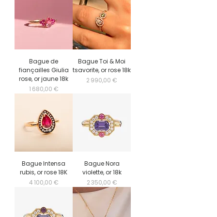
Bague de
Bague Toi & Moi
fiançailles Giulia
tsavorite, or rose 18k
rose, or jaune 18k
Prix
2 990,00 €
Prix
1 680,00 €
Bague Intensa
Bague Nora
rubis, or rose 18K
violette, or 18k
Prix
Prix
4 100,00 €
2 350,00 €