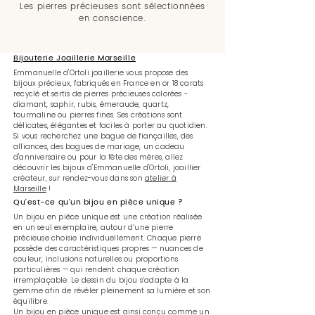
Les pierres précieuses sont sélectionnées
en conscience.
Bijouterie Joaillerie Marseille
Emmanuelle d'Ortoli joaillerie vous propose des
bijoux précieux, fabriqués en France en or 18 carats
recyclé et sertis de pierres précieuses colorées -
diamant, saphir, rubis, émeraude, quartz,
tourmaline ou pierres fines. Ses créations sont
délicates, élégantes et faciles à porter au quotidien.
Si vous recherchez une bague de fiançailles, des
alliances, des bagues de mariage, un cadeau
d'anniversaire ou pour la fête des mères, allez
découvrir les bijoux d'Emmanuelle d'Ortoli, joaillier
créateur, sur rendez-vous dans son
atelier à
Marseille
!
Qu'est-ce qu’un bijou en pièce unique ?
Un bijou en pièce unique est une création réalisée
en un seul exemplaire, autour d’une pierre
précieuse choisie individuellement.
Chaque pierre
possède des caractéristiques propres — nuances de
couleur, inclusions naturelles ou proportions
particulières — qui rendent chaque création
irremplaçable. Le dessin du bijou s’adapte à la
gemme afin de révéler pleinement sa lumière et son
équilibre.
Un bijou en pièce unique est ainsi conçu comme un