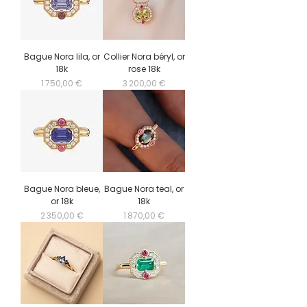
Bague Nora lila, or
Collier Nora béryl, or
18k
rose 18k
Prix
Prix
1 750,00 €
3 200,00 €
Bague Nora bleue,
Bague Nora teal, or
or 18k
18k
Prix
Prix
2 350,00 €
1 870,00 €