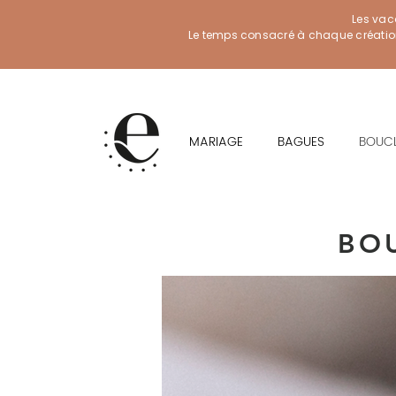
Les vac
Le temps consacré à chaque création f
MARIAGE
BAGUES
BOUCL
BO