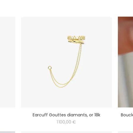
Earcuff Gouttes diamants, or 18k
Boucle
Prix
1 100,00 €