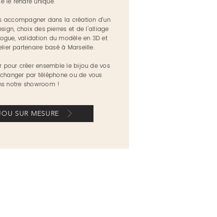
e le rendre unique.
 accompagner dans la création d’un
esign, choix des pierres et de l'alliage
ogue, validation du modèle en 3D et
elier partenaire basé à Marseille.
r pour créer ensemble le bijou de vos
'échanger par téléphone ou de vous
ans notre showroom !
JOU SUR MESURE