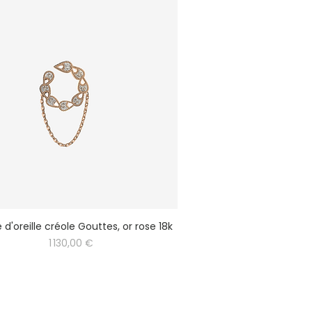
 d'oreille créole Gouttes, or rose 18k
Prix
1 130,00 €