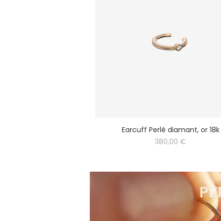
Earcuff Perlé diamant, or 18k
Prix
380,00 €
PE