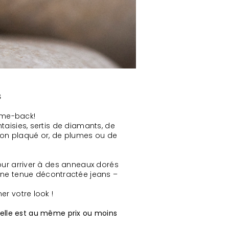
s
come-back!
taisies, sertis de diamants, de
iton plaqué or, de plumes ou de
our arriver à des anneaux dorés
 une tenue décontractée jeans –
r votre look !
i elle est au même prix ou moins