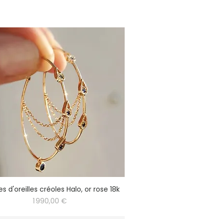
s d'oreilles créoles Halo, or rose 18k
Prix
1 990,00 €