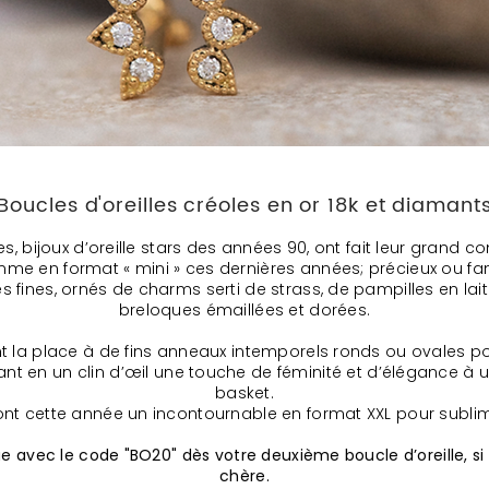
Boucles d'oreilles créoles en or 18k et diamant
es, bijoux d’oreille stars des années 90, ont fait leur grand 
me en format « mini » ces dernières années; précieux ou fan
es fines, ornés de charms serti de strass, de pampilles en la
breloques émaillées et dorées.
nt la place à de fins anneaux intemporels ronds ou ovales p
ant en un clin d’œil une touche de féminité et d’élégance à
basket.
sont cette année un incontournable en format XXL pour sublime
e avec le code "BO20" dès votre deuxième boucle d’oreille, s
chère.