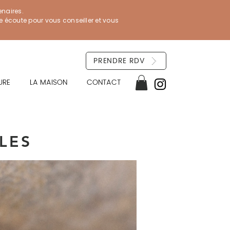
enaires.
re écoute pour vous conseiller et vous
PRENDRE RDV
URE
LA MAISON
CONTACT
LES