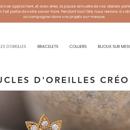
ances approchent, et avec elles, la pause annuelle de nos ateliers part
ait partie de notre savoir-faire. Pendant tout l'été, nous restons à vot
accompagner dans vos projets sur-mesure.
ES D'OREILLES
BRACELETS
COLLIERS
BIJOUX SUR MES
UCLES D'OREILLES CRÉO