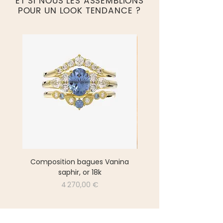
ET SI NOUS LES ASSEMBLIONS
POUR UN LOOK TENDANCE ?
Composition bagues Vanina
Composition bagues 
saphir, or 18k
Prix
4 270,00 €