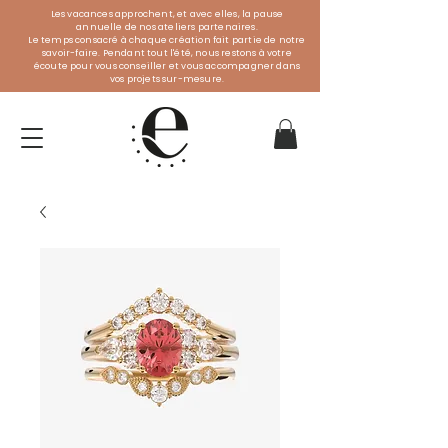
Les vacances approchent, et avec elles, la pause
annuelle de nos ateliers partenaires.
Le temps consacré à chaque création fait partie de notre
savoir-faire. Pendant tout l'été, nous restons à votre
écoute pour vous conseiller et vous accompagner dans
vos projets sur-mesure.