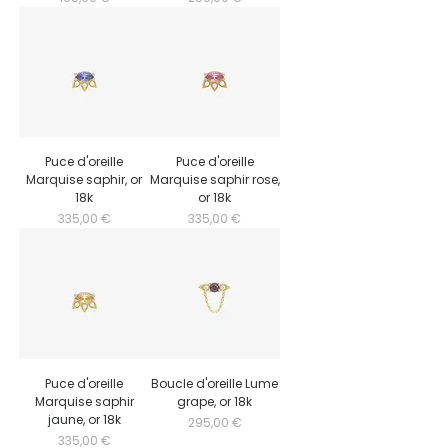
Puce d'oreille
Puce d'oreille
Marquise saphir, or
Marquise saphir rose,
18k
or 18k
Prix
Prix
335,00 €
335,00 €
Puce d'oreille
Boucle d'oreille Lume
Marquise saphir
grape, or 18k
jaune, or 18k
Prix
295,00 €
Prix
335,00 €