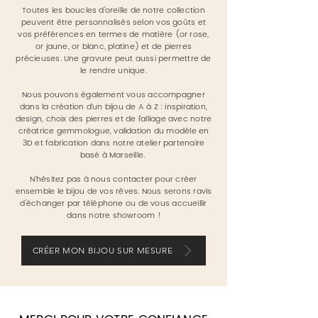
Toutes les boucles d'oreille de notre collection
peuvent être personnalisés selon vos goûts et
vos préférences en termes de matière (or rose,
or jaune, or blanc, platine) et de pierres
précieuses.
Une gravure peut aussi permettre de
le rendre unique.
Nous pouvons également vous accompagner
dans la création d’un bijou de A à Z : inspiration,
design, choix des pierres et de l'alliage avec notre
créatrice gemmologue, validation du modèle en
3D et fabrication dans notre atelier partenaire
basé à Marseille.
N’hésitez pas à nous contacter pour créer
ensemble le bijou de vos rêves. Nous serons ravis
d'échanger par téléphone ou de vous accueillir
dans notre showroom !
CRÉER MON BIJOU SUR MESURE