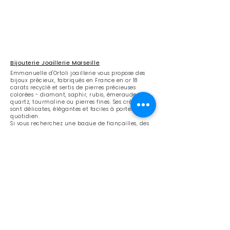
Bijouterie Joaillerie Marseille
Emmanuelle d'Ortoli joaillerie vous propose des
bijoux précieux, fabriqués en France en or 18
carats recyclé et sertis de pierres précieuses
colorées - diamant, saphir, rubis, émeraude,
quartz, tourmaline ou pierres fines. Ses créations
sont délicates, élégantes et faciles à porter au
quotidien.
​Si vous recherchez une bague de fiançailles, des
alliances, des bagues de mariage, un cadeau
d'anniversaire ou pour la fête des mères, allez
découvrir les bijoux d'Emmanuelle d'Ortoli,
joaillier créateur, sur rendez-vous dans son atelier
à Marseille !
Boucles d'oreilles
Les types de boucles d’oreilles sont variés ; à vous de
faire votre choix entre des boucles
pendantes
, des
dormeuses, des
créoles
, petits ou gros anneaux, sertis
ou torsadés, des clous si fins qu’ils faut les accumuler
ou des clips pour celles qui n’ont pas les oreilles
percées. Les manchettes d’oreilles, appelées aussi «
earcuffs » chez nos voisins anglo-saxons sont