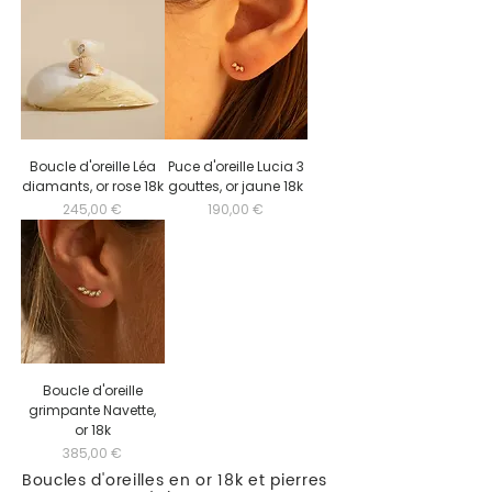
Boucle d'oreille Léa
Puce d'oreille Lucia 3
diamants, or rose 18k
gouttes, or jaune 18k
Prix
Prix
245,00 €
190,00 €
Boucle d'oreille
grimpante Navette,
or 18k
Prix
385,00 €
Boucles d'oreilles en or 18k et pierres