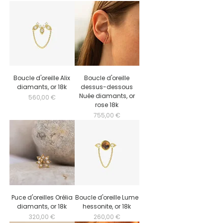
Boucle d'oreille Alix
Boucle d'oreille
diamants, or 18k
dessus-dessous
Nuée diamants, or
Prix
560,00 €
rose 18k
Prix
755,00 €
Puce d'oreilles Orélia
Boucle d'oreille Lume
diamants, or 18k
hessonite, or 18k
Prix
Prix
320,00 €
260,00 €