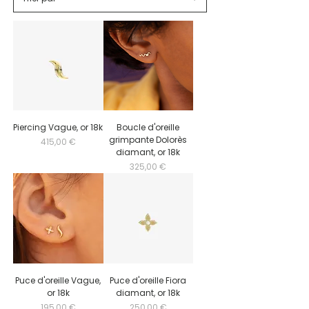
Piercing Vague, or 18k
Boucle d'oreille
grimpante Dolorès
Prix
415,00 €
diamant, or 18k
Prix
325,00 €
Puce d'oreille Vague,
Puce d'oreille Fiora
or 18k
diamant, or 18k
Prix
Prix
195,00 €
250,00 €