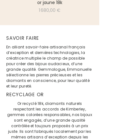
or jaune 18k
Prix
1 680,00 €
SAVOIR FAIRE
En alliant savoir-faire artisanal français
d’exception et dernières technologies, la
créatrice multiplie le champ de possible
pour créer des bijoux audacieux, d’une
grande qualité. Gemmologue, Emmanuelle
sélectionne les pierres précieuses et les
diamants en conscience, pour leur qualité
et leur pureté.
RECYCLAGE OR
Or recyclé 18k, diamants naturels
respectant les accords de Kimberley,
gemmes colorées responsables, nos bijoux
sont engagés, d’une grande qualité
contrôlée et toujours proposés à un prix
juste. Ils sont fabriqués localement par les
mêmes artisans d’exception depuis les