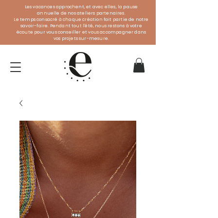
Les vacances approchent, et avec elles, la pause
annuelle de nos ateliers partenaires.
Le temps consacré à chaque création fait partie de notre
savoir-faire. Pendant tout l'été, nous restons à votre
écoute pour vous conseiller et vous accompagner dans
vos projets sur-mesure.