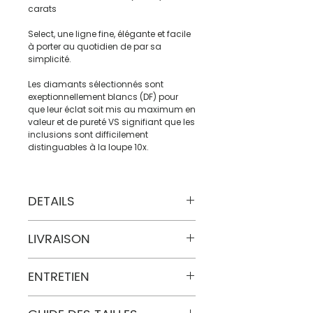
carats
Select, une ligne fine, élégante et facile
à porter au quotidien de par sa
simplicité.
Les diamants sélectionnés sont
exeptionnellement blancs (DF) pour
que leur éclat soit mis au maximum en
valeur et de pureté VS signifiant que les
inclusions sont difficilement
distinguables à la loupe 10x.
DETAILS
Matière : Or rose 18 carats (750
LIVRAISON
millièmes) et rhodiage noir
Poids : 2.90 gr
Gemmes : Diamants (0,10 carats, DF,
Certaines pièces sont disponibles
ENTRETIEN
VS)
immédiatement, n'hésitez pas à nous
Longueur : 42cm
écrire pour vérifier les modèles en stock
Fabriqué en France avec délicatesse.
et leurs délais d’envoi.
N’hésitez pas à nous retourner