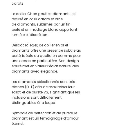
carats
Le collier Choc gouttes diamants est
réalisé en or 18 carats et orné
de diamants, sublimés par un fin
perlé et un rhodiage blanc apportant
lumière et discrétion.
Délicat et léger, ce collier en or et
diamants offre une présence subtile au
porté, idéale au quotidien comme pour
une occasion particulière. Son design
épuré met en valeur l’éclat naturel des
diamants avec élégance.
Les diamants sélectionnés sont très
blancs (D–F) afin de maximiser leur
éclat, et de pureté VS, signifiant que les
inclusions sont difficilement
distinguables à la loupe.
Symbole de perfection et de pureté, le
diamant est un témoignage d’amour
éternel.