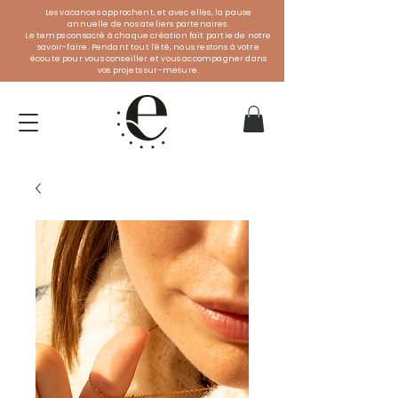
Les vacances approchent, et avec elles, la pause
annuelle de nos ateliers partenaires.
Le temps consacré à chaque création fait partie de notre
savoir-faire. Pendant tout l'été, nous restons à votre
écoute pour vous conseiller et vous accompagner dans
vos projets sur-mesure.