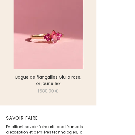
Bague de fiançailles Giulia rose,
Bague Toi & Moi tsavor
or jaune 18k
Prix
1 680,00 €
SAVOIR FAIRE
En alliant savoir-faire artisanal français
d’exception et dernières technologies, la