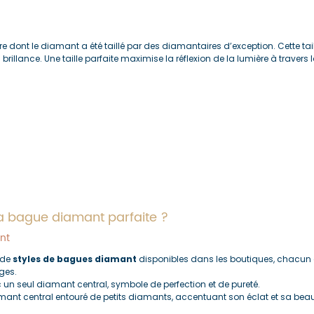
re dont le diamant a été taillé par des diamantaires d’exception. Cette tail
brillance. Une taille parfaite maximise la réflexion de la lumière à travers l
a bague diamant parfaite ?
nt
 de 
styles de bagues diamant
 disponibles dans les boutiques, chacun 
ges.
 un seul diamant central, symbole de perfection et de pureté.
ant central entouré de petits diamants, accentuant son éclat et sa beau