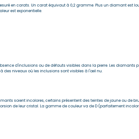
uré en carats. Un carat équivaut à 0,2 gramme. Plus un diamant est lourd
aleur est exponentielle.
l'absence d'inclusions ou de défauts visibles dans la pierre. Les diamants p
à des niveaux où les inclusions sont visibles à l'œil nu.
mants soient incolores, certains présentent des teintes de jaune ou de br
orsion de leur cristal. La gamme de couleur va de D (parfaitement incolore