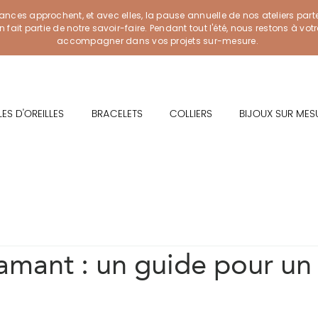
ances approchent, et avec elles, la pause annuelle de nos ateliers part
ait partie de notre savoir-faire. Pendant tout l'été, nous restons à vot
accompagner dans vos projets sur-mesure.
ES D'OREILLES
BRACELETS
COLLIERS
BIJOUX SUR MES
amant : un guide pour un