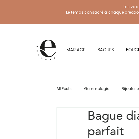
Les vac
Le temps consacré à chaque création f
MARIAGE
BAGUES
BOUCL
All Posts
Gemmologie
Bijouterie
Bague di
parfait