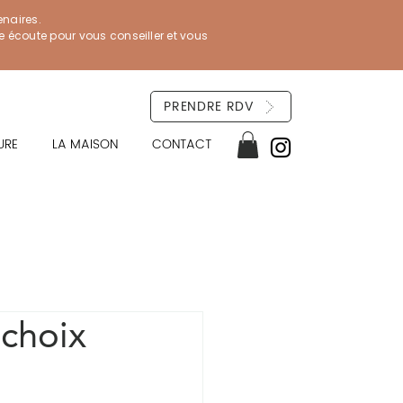
enaires.
re écoute pour vous conseiller et vous
PRENDRE RDV
URE
LA MAISON
CONTACT
 choix