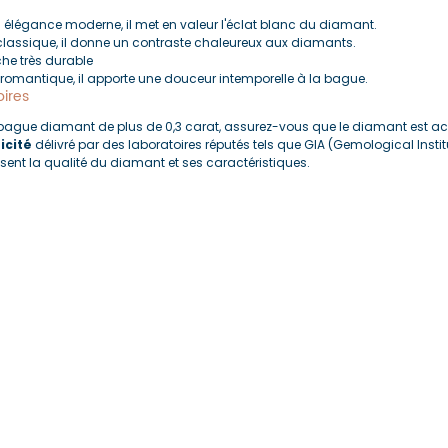
 élégance moderne, il met en valeur l'éclat blanc du diamant.
t classique, il donne un contraste chaleureux aux diamants.
che très durable
 romantique, il apporte une douceur intemporelle à la bague.
oires
bague diamant de plus de 0,3 carat, assurez-vous que le diamant est
icité
 délivré par des laboratoires réputés tels que GIA (Gemological Insti
issent la qualité du diamant et ses caractéristiques.