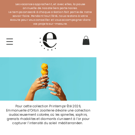
Les vacances approchent, et avec elles, la pause
annuelle de nos ateliers partenaires.
Le temps consacré à chaque création fait partie de notre
savoir-faire. Pendant tout l'été, nous restons à votre
écoute pour vous conseiller et vous accompagner dans
vos projets sur-mesure.
Pour cette collection Printemps-Été 2026,
Emmanuelle d’Ortoli Joaillerie dévoile une collection
audacieusement colorée, où les spinelles, saphirs,
grenats rhodolites et diamants s’unissent à l’or pour
capturer l’intensité du soleil méditerranéen.
COLLECTION SS26