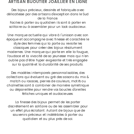
ARTISAN BIJOUTIER JOAILLIER EN LIGNE
Des bijoux précieux, dessinés et fabriqués avec
délicatesse par des artisans d'exception dans le Sud
de la France.
Faciles à porter au quotidien ils sont à porter en
solitaire ou à assembler pour un look audacieux.
Une marque actuelle qui vibre à l'unisson avec son
époque et accompagne avec finesse et caractère le
style des femmes qui la porte ou revisite les
classiques pour créer des bijoux résolument
modernes. Une marque qui porte en elle la fougue,
l’audace et la vivacité de sa jeunesse mais qui n’en
oublie pas d’être hyper exigeante et très engagée
sur la qualité et la durabilité de ses produits.
Des modèles intemporels personnalisables, des
collections qui évoluent au gré des saisons du mix &
match ou rosaces, pierres de couleurs, motifs ou
chaînettes sont à combiner de manière symétrique
ou dépareillée pour rendre vos boucles d'oreilles
fétiches uniques et audacieuses.
La finesse des bijoux permet de les porter
discrètement en solitaire ou de les assembler pour
un effet plus éclatant. Autant de bijoux que de
souvenirs précieux et indélébiles à porter au
quotidien et au plus près de soi.