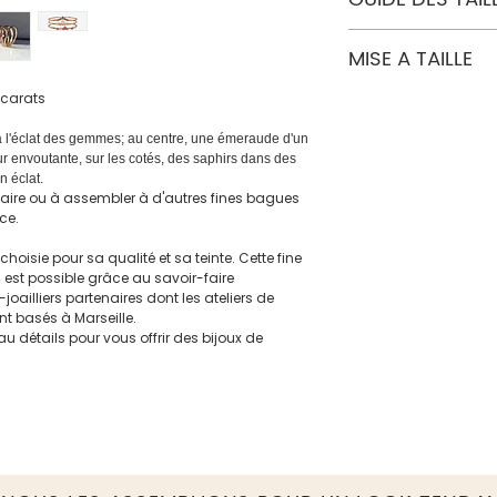
d'utiliser le formulair
des générations. Nous
Droit de rétractation d
bijoux individuellemen
Consultez notre "
Guide
MISE A TAILLE
Merci de vous tenir i
l’eau savonneuse.
tout achat.
 carats
Un bijou est délicat, il
Un doute sur la tail
éviter les chocs et les
hésiter, une mise à tai
dans un délai de 30 j
 à l'éclat des gemmes; au centre, une émeraude d'un
eur envoutante, sur les cotés, des saphirs dans des
 éclat.
itaire ou à assembler à d'autres fines bagues
ce.
oisie pour sa qualité et sa teinte. Cette fine
est possible grâce au savoir-faire
joailliers partenaires dont les ateliers de
nt basés à Marseille.
au détails pour vous offrir des bijoux de