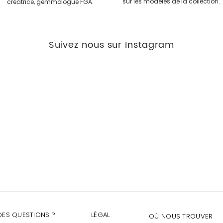
sur les modèles de la collection.
créatrice, gemmologue FGA.
Suivez nous sur Instagram
DES QUESTIONS ?
LÉGAL
OÙ NOUS TROUVER