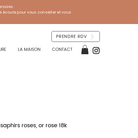
enaires.
re écoute pour vous conseiller et vous
PRENDRE RDV
URE
LA MAISON
CONTACT
saphirs roses, or rose 18k