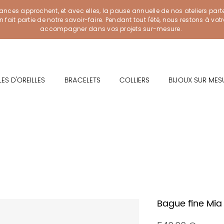
ances approchent, et avec elles, la pause annuelle de nos ateliers part
ait partie de notre savoir-faire. Pendant tout l'été, nous restons à vot
accompagner dans vos projets sur-mesure.
ES D'OREILLES
BRACELETS
COLLIERS
BIJOUX SUR MES
Bague fine Mia 