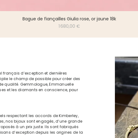
Bague de fiançailles Giulia rose, or jaune 18k
Prix
1 680,00 €
al français d’exception et dernières
tiplie le champ de possible pour créer des
nde qualité. Gemmologue, Emmanuelle
uses et les diamants en conscience, pour
rels respectant les accords de Kimberley,
s, nos bijoux sont engagés, d’une grande
roposés à un prix juste. Ils sont fabriqués
sans d’exception depuis les origines de la