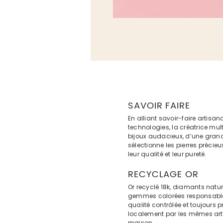
SAVOIR FAIRE
En alliant savoir-faire artisan
technologies, la créatrice mul
bijoux audacieux, d’une gra
sélectionne les pierres précie
leur qualité et leur pureté.
RECYCLAGE OR
Or recyclé 18k, diamants natu
gemmes colorées responsable
qualité contrôlée et toujours p
localement par les mêmes arti
maison.