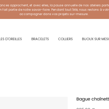
ances approchent, et avec elles, la pause annuelle de nos ateliers part
ait partie de notre savoir-faire. Pendant tout l'été, nous restons à vot
accompagner dans vos projets sur-mesure.
ES D'OREILLES
BRACELETS
COLLIERS
BIJOUX SUR MES
Bague chaînette 