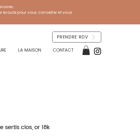
enaires.
re écoute pour vous conseiller et vous
PRENDRE RDV
URE
LA MAISON
CONTACT
sertis clos, or 18k