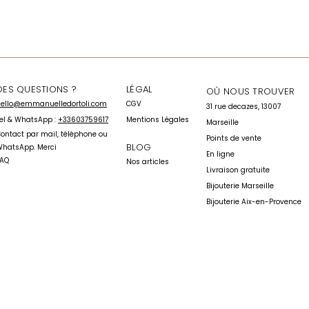
DES QUESTIONS ?
LÉGAL
OÙ NOUS TROUVER
ello@emmanuelledortoli.com
CGV
31 rue decazes, 13007
el & WhatsApp :
+33603759617
Mentions Légales
Marseille
C
ontact par mai
l, téléphone ou
Points de vente
BLOG
hatsApp. Merci
En ligne
FAQ
Nos articles
Livraison gratuite
Bijouterie Marseille
Bijouterie Aix-en-Provence