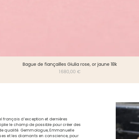
Bague de fiançailles Giulia rose, or jaune 18k
Prix
1 680,00 €
al français d’exception et dernières
tiplie le champ de possible pour créer des
nde qualité. Gemmologue, Emmanuelle
uses et les diamants en conscience, pour