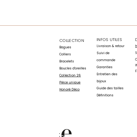
INFOS UTILES
COLLECTION
​Livraison & retour
h
Bagu
es
Suivi de
T
Colli
ers
commande
Bracelets
W
Garanties
Boucles d'oreille
s
​
Entretien des
Collection 26
bijoux
Pièce unique
Guide des tailles
Honoré Déco
Définitions