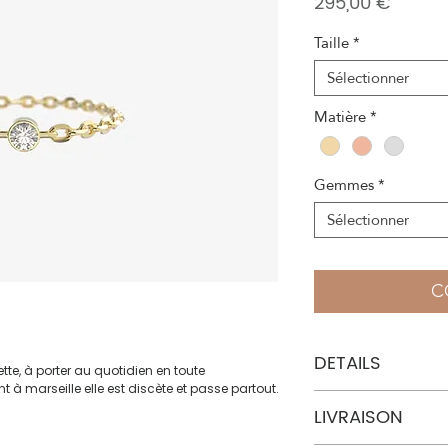
Prix
295,00 €
Taille
*
Sélectionner
Matière
*
Gemmes
*
Sélectionner
C
DETAILS
tte, à porter au quotidien en toute
 à marseille elle est discète et passe partout.
Matière : Or 18 carats
LIVRAISON
Pierres précieuses : 
0,035 ct (2mm)