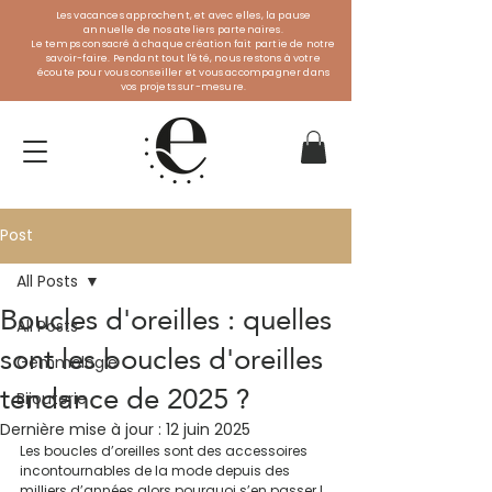
Les vacances approchent, et avec elles, la pause
annuelle de nos ateliers partenaires.
Le temps consacré à chaque création fait partie de notre
savoir-faire. Pendant tout l'été, nous restons à votre
écoute pour vous conseiller et vous accompagner dans
vos projets sur-mesure.
Post
All Posts
Boucles d'oreilles : quelles
All Posts
sont les boucles d'oreilles
Gemmologie
tendance de 2025 ?
Bijouterie
Dernière mise à jour :
12 juin 2025
Les boucles d’oreilles sont des accessoires 
incontournables de la mode depuis des 
milliers d’années alors pourquoi s’en passer ! 