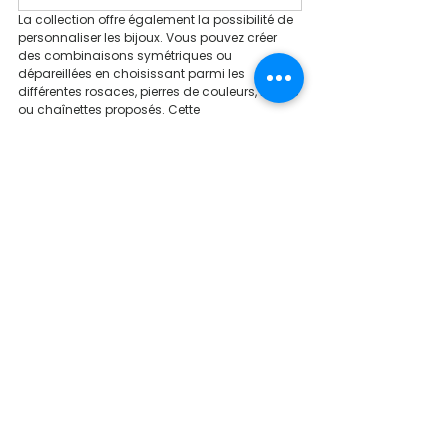
La collection offre également la possibilité de 
personnaliser les bijoux. Vous pouvez créer 
des combinaisons symétriques ou 
dépareillées en choisissant parmi les 
différentes rosaces, pierres de couleurs, motifs 
ou chaînettes proposés. Cette 
personnalisation permet de rendre vos 
boucles d'oreilles uniques et audacieuses, en 
accord avec votre style personnel.
De plus, Emmanuelle d'Ortoli Joaillerie propose 
un service de transformation de vos anciens 
bijoux. Si vous avez des bijoux de famille 
démodés, des chaînes cassées ou des 
médailles de baptême que vous ne portez 
plus, vous pouvez les faire transformer en de 
nouveaux bijoux.
VENEZ PAPOTER !