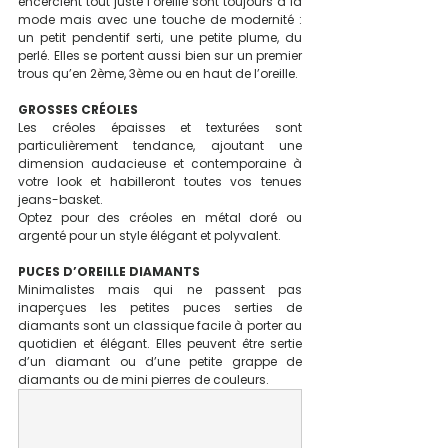
encerclent tout juste l’oreille sont toujours à la 
mode mais avec une touche de modernité : 
un petit pendentif serti, une petite plume, du 
perlé. Elles se portent aussi bien sur un premier 
trous qu’en 2ème, 3ème ou en haut de l’oreille.
GROSSES CRÉOLES
Les créoles épaisses et texturées sont 
particulièrement tendance, ajoutant une 
dimension audacieuse et contemporaine à 
votre look et habilleront toutes vos tenues 
jeans-basket.
Optez pour des créoles en métal doré ou 
argenté pour un style élégant et polyvalent.
PUCES D’OREILLE DIAMANTS 
Minimalistes mais qui ne passent pas 
inaperçues les petites puces serties de 
diamants sont un classique facile à porter au 
quotidien et élégant. Elles peuvent être sertie 
d’un diamant ou d’une petite grappe de 
diamants ou de mini pierres de couleurs.