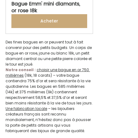
Bague Emm' mini diamants, 
or rose 18k
Acheter
Des fines bagues en or peuvent tout à fait 
convenir pour des petits budgets. Un corps de 
bague en or rose, jaune ou blanc 18k, un petit 
diamant central ou une petite pierre colorée et 
le tour est joué.
Notre conseil :
choisir une bague en or 750 
millièmes
 (18k, 18 carats) – votre bague 
contiendra 75% d’or et sera résistante à la vie 
quotidienne. Les bagues en 585 millièmes 
(14k) et 375 millièmes (9k) contiennent 
respectivement 58,5% et 37,5% d’or et seront 
bien moins résistante à la vie de tous les jours.
Une fabrication locale
 – les bijoutiers 
créateurs français sont reconnu 
mondialement, n’hésitez donc pas à pousser 
la porte de petits artisans qui vous 
fabriqueront des bijoux de grande qualité.