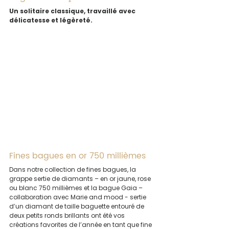
Un solitaire classique, travaillé avec 
délicatesse et légèreté.
Fines bagues en or 750 millièmes
Dans notre collection de fines bagues, la 
grappe sertie de diamants – en or jaune, rose 
ou blanc 750 millièmes et la bague Gaia – 
collaboration avec Marie and mood - sertie 
d’un diamant de taille baguette entouré de 
deux petits ronds brillants ont été vos 
créations favorites de l’année en tant que fine 