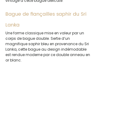
vintage à cette bague délicate.
Bague de fiançailles saphir du Sri 
Lanka
Une forme classique mise en valeur par un 
corps de bague double. Sertie d’un 
magnifique saphir bleu en provenance du Sri 
Lanka, cette bague au design indémodable 
est rendue moderne par ce double anneau en 
or blanc.