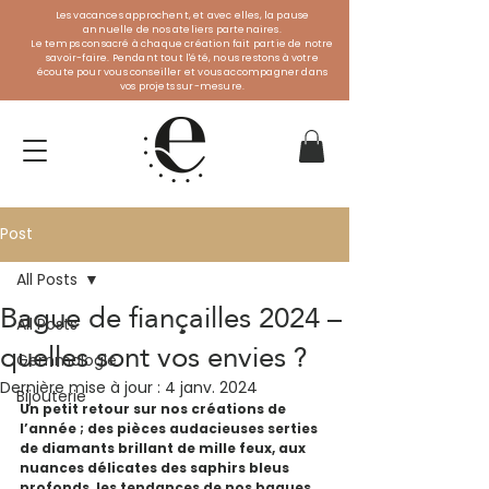
Les vacances approchent, et avec elles, la pause
annuelle de nos ateliers partenaires.
Le temps consacré à chaque création fait partie de notre
savoir-faire. Pendant tout l'été, nous restons à votre
écoute pour vous conseiller et vous accompagner dans
vos projets sur-mesure.
Post
All Posts
Bague de fiançailles 2024 –
All Posts
quelles sont vos envies ?
Gemmologie
Dernière mise à jour :
4 janv. 2024
Bijouterie
Un petit retour sur nos créations de 
l’année ; des pièces audacieuses serties 
de diamants brillant de mille feux, aux 
nuances délicates des saphirs bleus 
profonds, les tendances de nos bagues 