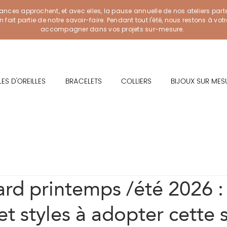
ances approchent, et avec elles, la pause annuelle de nos ateliers part
ait partie de notre savoir-faire. Pendant tout l'été, nous restons à vot
accompagner dans vos projets sur-mesure.
ES D'OREILLES
BRACELETS
COLLIERS
BIJOUX SUR MES
d printemps /été 2026 :
et styles à adopter cette 