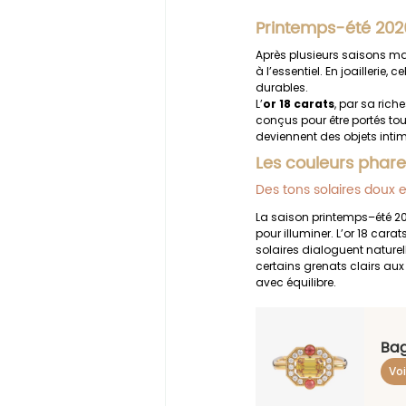
Printemps-été 2026 
Après plusieurs saisons ma
à l’essentiel. En joaillerie
durables.
L’
or 18 carats
, par sa rich
conçus pour être portés tous
deviennent des objets intime
Les couleurs phar
Des tons solaires doux 
La saison printemps–été 20
pour illuminer. L’or 18 cara
solaires dialoguent nature
certains grenats clairs aux 
avec équilibre.
Bag
Voi