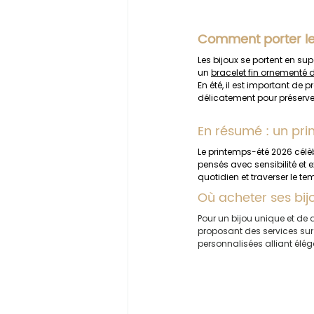
Comment porter le
Les bijoux se portent en sup
un 
bracelet fin ornementé d
En été, il est important de p
délicatement pour préserver
En résumé : un pri
Le printemps-été 2026 célèb
pensés avec sensibilité et e
quotidien et traverser le te
Où acheter ses bij
Pour un bijou unique et de q
proposant des services sur
personnalisées alliant éléga