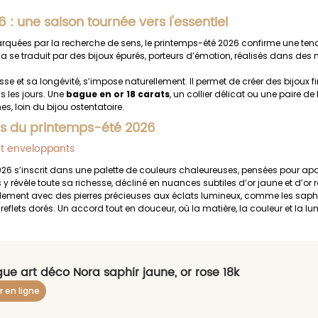
: une saison tournée vers l'essentiel
rquées par la recherche de sens, le printemps-été 2026 confirme une tenda
, cela se traduit par des bijoux épurés, porteurs d’émotion, réalisés dans des 
esse et sa longévité, s’impose naturellement. Il permet de créer des bijoux fin
 les jours. Une 
bague en or 18 carats
, un collier délicat ou une paire de 
s, loin du bijou ostentatoire.
es du printemps-été 2026
et enveloppants
26 s’inscrit dans une palette de couleurs chaleureuses, pensées pour apa
ts y révèle toute sa richesse, décliné en nuances subtiles d’or jaune et d’or r
llement avec des pierres précieuses aux éclats lumineux, comme les saphi
reflets dorés. Un accord tout en douceur, où la matière, la couleur et la l
ue art déco Nora saphir jaune, or rose 18k
r en ligne