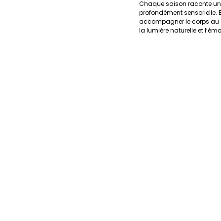
Chaque saison raconte une 
profondément sensorielle. En
accompagner le corps au q
la lumière naturelle et l’ém