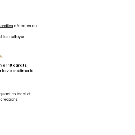
oreilles
 délicates ou 
t les nettoyer 
e.
n or 18 carats
, 
la vie, sublimer le 
iquant en local et 
créations 