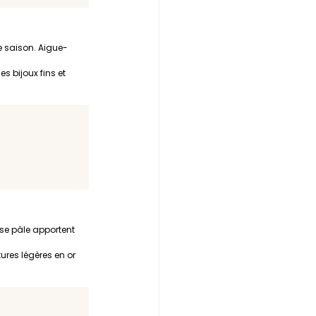
e saison. Aigue-
s bijoux fins et 
ose pâle apportent 
res légères en or 