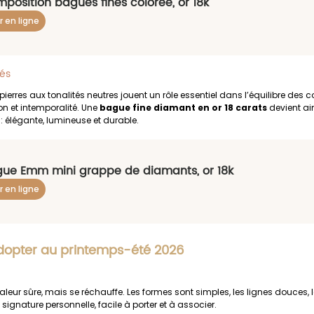
position bagues fines colorée, or 18k
r en ligne
rés
ierres aux tonalités neutres jouent un rôle essentiel dans l’équilibre des c
on et intemporalité. Une 
bague fine diamant en or 18 carats
 devient ai
: élégante, lumineuse et durable.
ue Emm mini grappe de diamants, or 18k
r en ligne
à adopter au printemps-été 2026
leur sûre, mais se réchauffe. Les formes sont simples, les lignes douces, le
 signature personnelle, facile à porter et à associer.