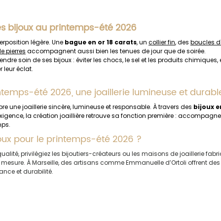
s bijoux au printemps-été 2026
erposition légère. Une 
bague en or 18 carats
, un 
collier fin
, des 
boucles d'
e pierres
 accompagnent aussi bien les tenues de jour que de soirée.
rendre soin de ses bijoux : éviter les chocs, le sel et les produits chimiques, e
 leur éclat.
ntemps-été 2026, une joaillerie lumineuse et durabl
re une joaillerie sincère, lumineuse et responsable. À travers des 
bijoux e
xigence, la création joaillière retrouve sa fonction première : accompagner 
mps.
oux pour le printemps-été 2026 ?
ualité, privilégiez les bijoutiers-créateurs ou les maisons de joaillerie fabr
 mesure. À Marseille, des artisans comme Emmanuelle d’Ortoli offrent des 
nce et durabilité​.