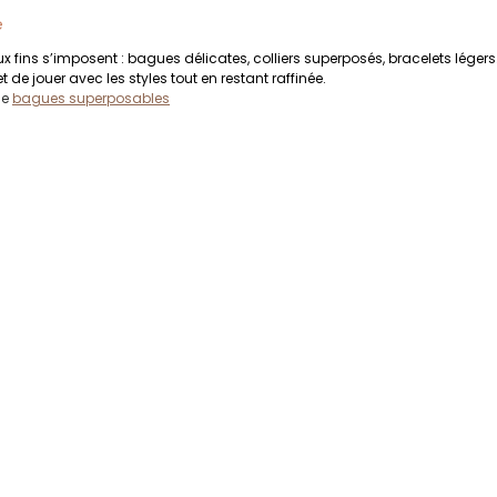
e
 fins s’imposent : bagues délicates, colliers superposés, bracelets léger
 de jouer avec les styles tout en restant raffinée. 
e 
bagues superposables