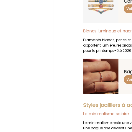
Com
Voi
Blancs lumineux et nac
Diamants blancs, perles et p
apportent lumière, respirati
pour le printemps-été 2026 
Bag
Voi
Styles joailliers 
Le minimalisme solaire
Le minimalisme reste une va
Une 
bague fine
 devient une