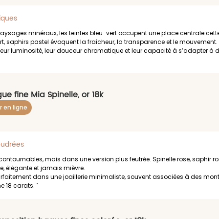
tiques
paysages minéraux, les teintes bleu-vert occupent une place centrale cett
t, saphirs pastel évoquent la fraîcheur, la transparence et le mouvement.
leur luminosité, leur douceur chromatique et leur capacité à s’adapter à de
ue fine Mia Spinelle, or 18k
r en ligne
oudrées
ncontournables, mais dans une version plus feutrée. Spinelle rose, saphir r
, élégante et jamais mièvre.
rfaitement dans une joaillerie minimaliste, souvent associées à des montu
e 18 carats. `