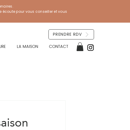
enaires.
re écoute pour vous conseiller et vous
PRENDRE RDV
URE
LA MAISON
CONTACT
saison