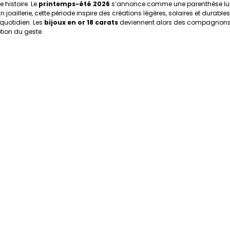
histoire. Le 
printemps-été 2026
 s’annonce comme une parenthèse lu
 joaillerie, cette période inspire des créations légères, solaires et durable
uotidien. Les 
bijoux en or 18 carats
 deviennent alors des compagnons 
otion du geste.