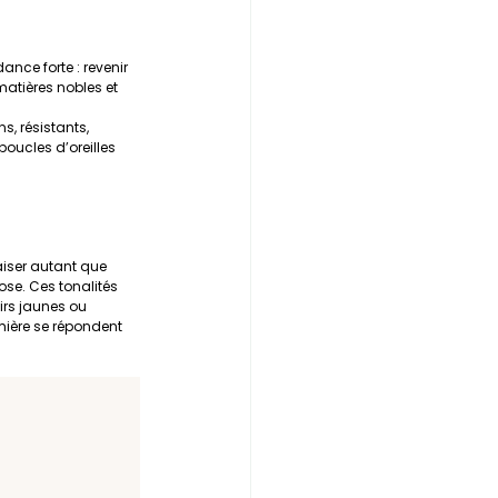
nce forte : revenir 
matières nobles et 
s, résistants, 
boucles d’oreilles 
iser autant que 
ose. Ces tonalités 
rs jaunes ou 
umière se répondent 