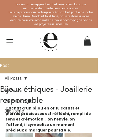
Les vacances approchent, et avec elles, la pause
annuelle de nos ateliers partenaires.
Le temps consacré à chaque création fait partie de notre
savoir-faire. Pendant tout l'été, nous restons à votre
écoute pour vous conseiller et vous accompagner dans
vos projets sur-mesure.
Post
All Posts
Bijoux éthiques - Joaillerie
All Posts
responsable
Gemmologie
L’achat d’un bijou en or 18 carats et 
Bijouterie
pierres précieuses est réfléchi, rempli de 
sens et d’émotion… on l’envie, on 
l’attend, il symbolise un moment 
précieux à marquer pour la vie. 