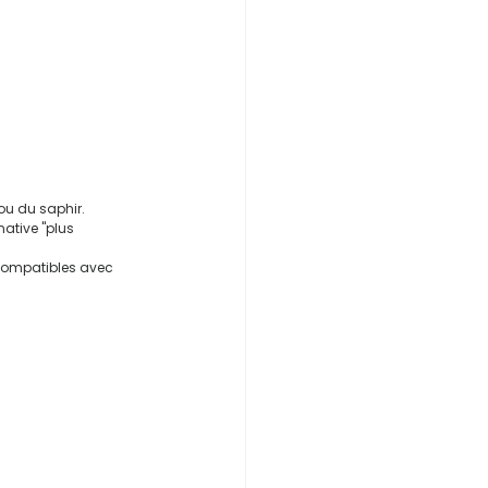
 ou du saphir.
native "plus 
 compatibles avec 