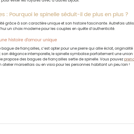
our éviter les rayures avec d’autres bijoux.
 : Pourquoi le spinelle séduit-il de plus en plus ?
té grâce à son caractère unique et son histoire fascinante. Autrefois utilisé
rd’hui un choix moderne pour les couples en quête d’authenticité.
une histoire d’amour unique
bague de fiançailles, c’est opter pour une pierre qui allie éclat, originalité 
 son élégance intemporelle, le spinelle symbolise parfaitement une union 
rie propose des bagues de fiançailles sertie de spinelle. Vous pouvez 
prend
 atelier marseillais ou en visio pour les personnes habitant un peu loin !