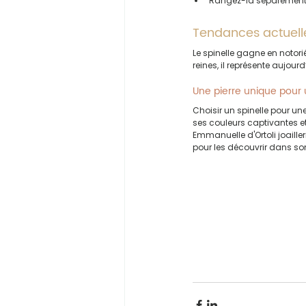
Rangez-la séparément p
Tendances actuelles
Le spinelle gagne en notorié
reines, il représente aujou
Une pierre unique pour 
Choisir un spinelle pour une 
ses couleurs captivantes et
Emmanuelle d'Ortoli joaille
pour les découvrir dans son