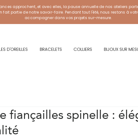
ances approchent, et avec elles, la pause annuelle de nos ateliers part
ait partie de notre savoir-faire. Pendant tout l'été, nous restons à vot
accompagner dans vos projets sur-mesure.
ES D'OREILLES
BRACELETS
COLLIERS
BIJOUX SUR MES
 fiançailles spinelle : él
lité