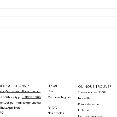
DES QUESTIONS ?
LÉGAL
OÙ NOUS TROUVER
ello@emmanuelledortoli.com
CGV
31 rue decazes, 13007
el & WhatsApp :
+33603759617
Mentions Légales
Marseille
C
ontact par mai
l, téléphone ou
Points de vente
BLOG
hatsApp. Merci
En ligne
FAQ
Nos articles
Livraison gratuite