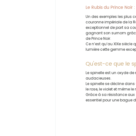
Le Rubis du Prince Noir
Un des exemples les plus cél
couronne impériale de la Rei
exceptionnel de part sa coul
gagnant son surnom grâce 
de Prince Noir.
Ce n’est qu’au XIXe siècle 
lumière cette gemme except
Qu'est-ce que le sp
Le spinelle est un oxyde de
audacieuses.
Le spinelle se décline dans
le rose, le violet et même le 
Grâce à sa résistance aux c
essentiel pour une bague de