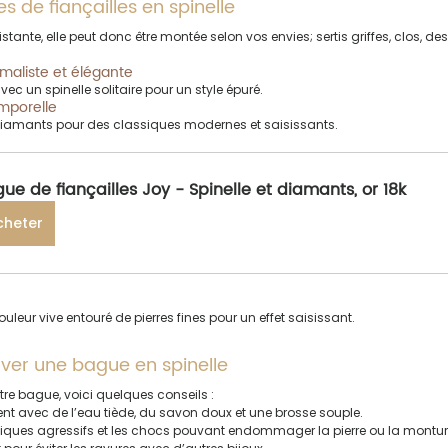
s de fiançailles en spinelle
sistante, elle peut donc être montée selon vos envies; sertis griffes, clos, de
maliste et élégante
ec un spinelle solitaire pour un style épuré.
mporelle
 diamants pour des classiques modernes et saisissants.
ue de fiançailles Joy - Spinelle et diamants, or 18k
cheter
uleur vive entouré de pierres fines pour un effet saisissant.
erver une bague en spinelle
otre bague, voici quelques conseils :
nt avec de l’eau tiède, du savon doux et une brosse souple.
imiques agressifs et les chocs pouvant endommager la pierre ou la montur