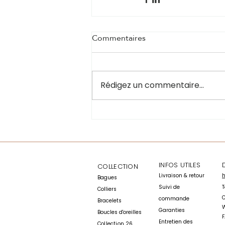
Commentaires
Rédigez un commentaire...
INFOS UTILES
COLLECTION
​Livraison & retour
h
Bagu
es
Suivi de
T
Colli
ers
commande
Bracelets
W
Garanties
Boucles d'oreille
s
​
Entretien des
Collection 26