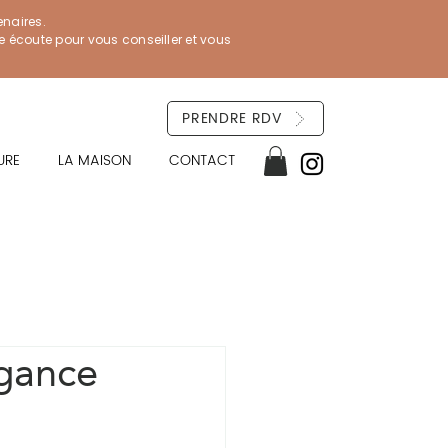
enaires.
re écoute pour vous conseiller et vous
PRENDRE RDV
URE
LA MAISON
CONTACT
égance