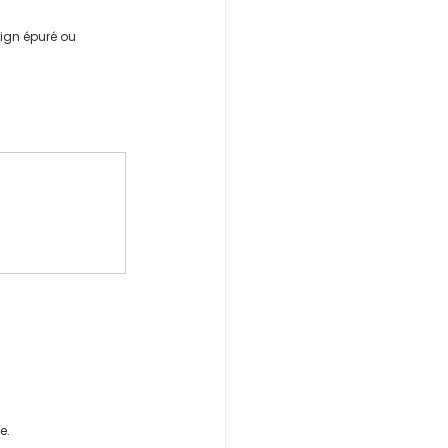
sign épuré ou 
e.