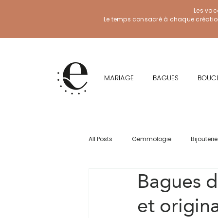
Les vac
Le temps consacré à chaque création f
MARIAGE
BAGUES
BOUCL
All Posts
Gemmologie
Bijouterie
Bagues de
et origina