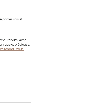
 par les rois et 
et durabilité. Avec 
unique et précieuse.
re rendez-vous 