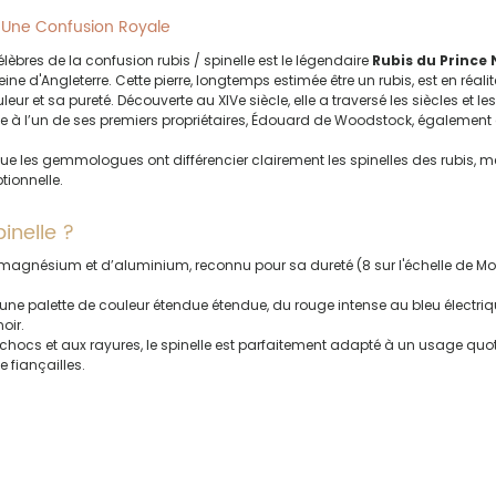
 : Une Confusion Royale
èbres de la confusion rubis / spinelle est le légendaire 
Rubis du Prince 
ne d'Angleterre. Cette pierre, longtemps estimée être un rubis, est en réalit
eur et sa pureté. Découverte au XIVe siècle, elle a traversé les siècles et les
à l’un de ses premiers propriétaires, Édouard de Woodstock, également
que les gemmologues ont différencier clairement les spinelles des rubis, me
ionnelle.
inelle ?
 magnésium et d’aluminium, reconnu pour sa dureté (8 sur l'échelle de Mo
 une palette de couleur étendue étendue, du rouge intense au bleu électriq
noir.
hocs et aux rayures, le spinelle est parfaitement adapté à un usage quotid
 fiançailles.