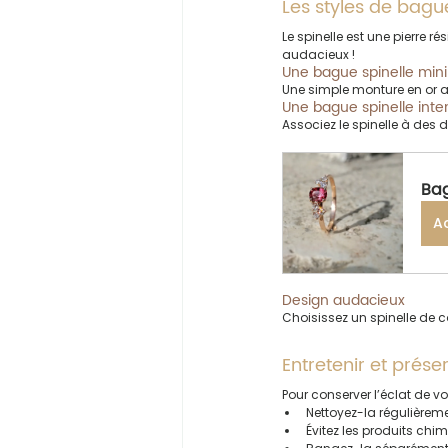
Les styles de bague
Le spinelle est une pierre ré
audacieux !
Une bague spinelle mini
Une simple monture en or av
Une bague spinelle inte
Associez le spinelle à des
Bag
A
Design audacieux 
Choisissez un spinelle de co
Entretenir et prés
Pour conserver l’éclat de v
Nettoyez-la régulièreme
Évitez les produits ch