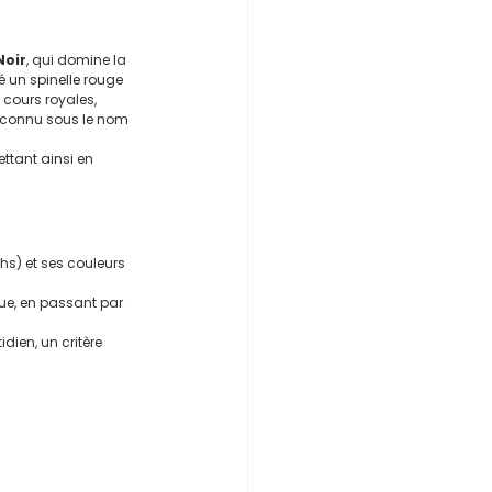
Noir
, qui domine la 
é un spinelle rouge 
 cours royales, 
 connu sous le nom 
ttant ainsi en 
hs) et ses couleurs 
ue, en passant par 
ien, un critère 