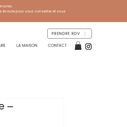
enaires.
re écoute pour vous conseiller et vous
PRENDRE RDV
URE
LA MAISON
CONTACT
e –