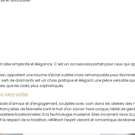
le et abordable !
t allie simplicité et élégance. C’est un accessoire parfait pour ceux qui a
soin, apportent une touche d'éclat subtile mais remarquable pour illumi
r serti de diamants est un choix pratique et élégant, une pièce versatile q
es que les looks plus sophistiqués.
s Marseille
e d'amour et d'engagement, sculptée avec soin dans les ateliers des maî
iançailles de Marseille sont le fruit d'un savoir-faire unique, hérité de géné
joaillerie traditionnelles à la technologie moderne. Elles incarnent ainsi la 
et le respect de la tradition, reflétant l'esprit vibrant et romantique de Marsei