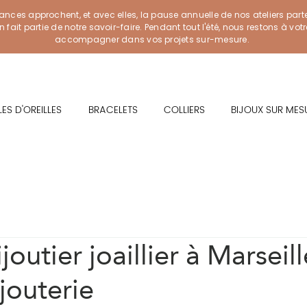
ances approchent, et avec elles, la pause annuelle de nos ateliers part
ait partie de notre savoir-faire. Pendant tout l'été, nous restons à vot
accompagner dans vos projets sur-mesure.
ES D'OREILLES
BRACELETS
COLLIERS
BIJOUX SUR MES
joutier joaillier à Marseill
ijouterie