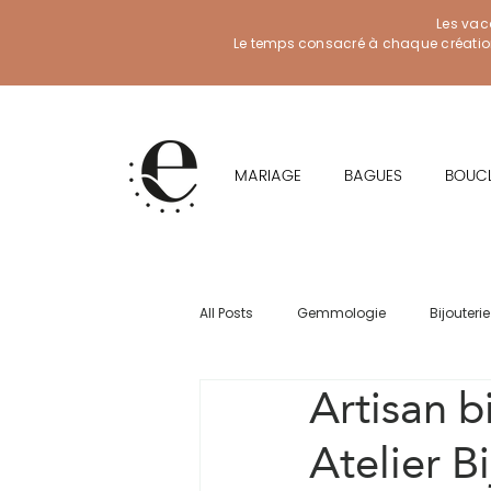
Les vac
Le temps consacré à chaque création f
MARIAGE
BAGUES
BOUCL
All Posts
Gemmologie
Bijouterie
Artisan bi
Atelier B