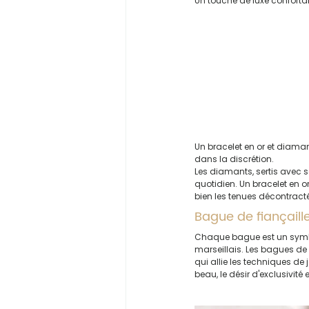
Un touche de luxe confortab
Un bracelet en or et diaman
dans la discrétion.
Les diamants, sertis avec 
quotidien. Un bracelet en o
bien les tenues décontracté
Bague de fiançaille
Chaque bague est un symbol
marseillais. Les bagues de f
qui allie les techniques de 
beau, le désir d'exclusivité 