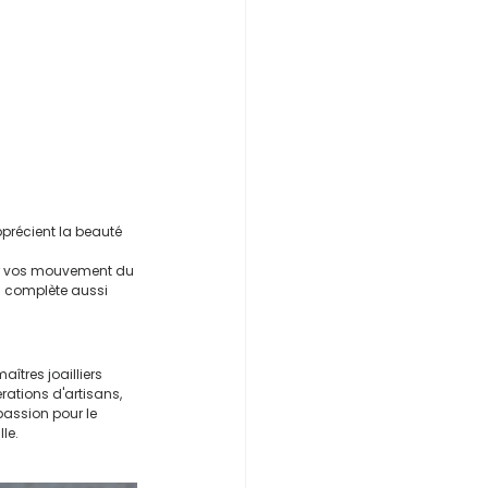
pprécient la beauté 
ner vos mouvement du 
ui complète aussi 
tres joailliers 
rations d'artisans, 
passion pour le 
lle.