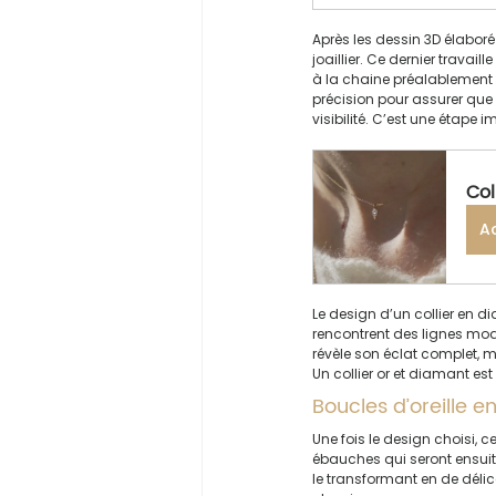
Après les dessin 3D élaboré 
joaillier. Ce dernier travai
à la chaine préalablement ch
précision pour assurer que
visibilité. C’est une étape 
Col
A
Le design d’un collier en d
rencontrent des lignes mode
révèle son éclat complet, m
Un collier or et diamant est
Boucles d’oreille en
Une fois le design choisi, c
ébauches qui seront ensuite
le transformant en de délic