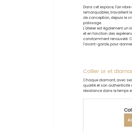
Dans cet espace, l'air vibr
remarquables, travaillent l
de conception, depuis le cro
polissage.
L'atelier est également un 
et en fonction des expérienc
constamment renouvelé. C'es
l'avant-garde, pour donner
Collier or et diama
Chaque diamant, avec ses 
qualité et son authenticité a
résistance dans le temps et
Col
A