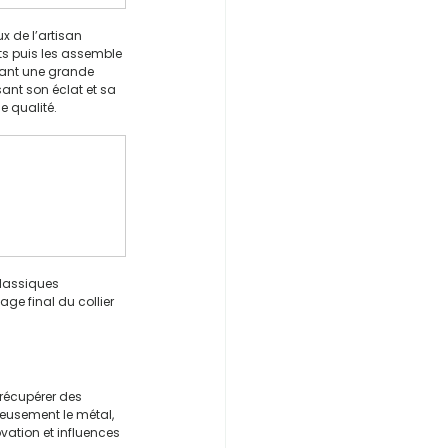
x de l’artisan 
nts puis les assemble 
itant une grande 
ant son éclat et sa 
e qualité.
classiques 
ge final du collier 
 récupérer des 
ieusement le métal, 
vation et influences 