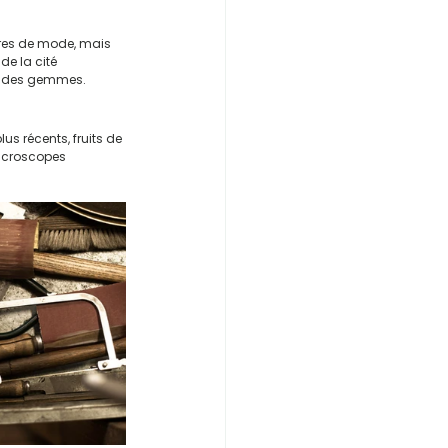
oires de mode, mais 
de la cité 
ur des gemmes.
s récents, fruits de 
microscopes 