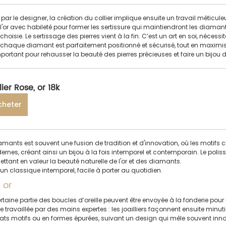
par le designer, la création du collier implique ensuite un travail méticuleu
lle l'or avec habileté pour former les sertissure qui maintiendront les diama
oisie. Le sertissage des pierres vient à la fin. C’est un art en soi, nécess
 chaque diamant est parfaitement positionné et sécurisé, tout en maximis
important pour rehausser la beauté des pierres précieuses et faire un bijou d
lier Rose, or 18k
cheter
iamants est souvent une fusion de tradition et d'innovation, où les motifs 
rnes, créant ainsi un bijou à la fois intemporel et contemporain. Le polissa
ettant en valeur la beauté naturelle de l'or et des diamants.
 un classique intemporel, facile à porter au quotidien.
 or
ertaine partie des boucles d’oreille peuvent être envoyée à la fonderie pour
 travaillée par des mains expertes : les joailliers façonnent ensuite minut
ats motifs ou en formes épurées, suivant un design qui mêle souvent inno