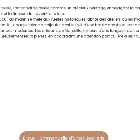
rseille
, l'artisanat se révèle comme un précieux héritage, entrelaçant la pa
er et la finesse du savoir-faire local.
où l'air marin se mêle aux ruelles historiques, abrite des ateliers où les maît
ion. Ici, chaque pièce de bijouterie est le fruit d'une habile combinaison d
nces modernes. Les artisans de Marseille, héritiers d'une longue tradition 
uleusement leurs pierres, en accordant une attention particulière à leur qua
Bijoux - Emmanuelle d'Ortoli Joaillerie