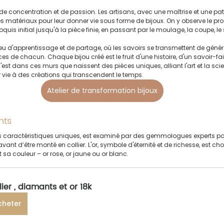
e de concentration et de passion. Les artisans, avec une maîtrise et une pa
es matériaux pour leur donner vie sous forme de bijoux. On y observe le p
quis initial jusqu'à la pièce finie, en passant par le moulage, la coupe, le s
lieu d'apprentissage et de partage, où les savoirs se transmettent de géné
es de chacun. Chaque bijou créé est le fruit d'une histoire, d'un savoir-fair
t dans ces murs que naissent des pièces uniques, alliant l'art et la scienc
 vie à des créations qui transcendent le temps.
Atelier de transformation bijoux
nts
caractéristiques uniques, est examiné par des gemmologues experts pou
vant d’être monté en collier. L'or, symbole d'éternité et de richesse, est cho
 sa couleur – or rose, or jaune ou or blanc.
lier , diamants et or 18k
cheter